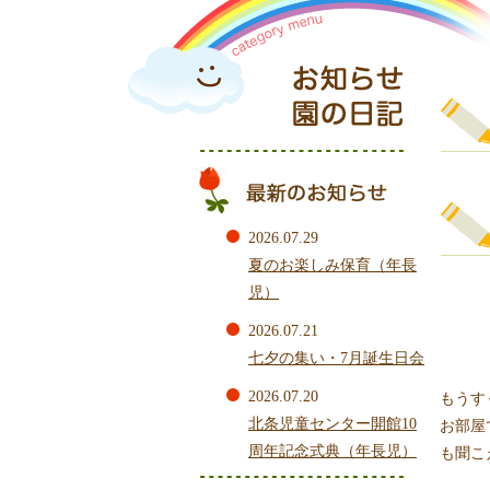
2026.07.29
夏のお楽しみ保育（年長
児）
2026.07.21
七夕の集い・7月誕生日会
2026.07.20
もうす
北条児童センター開館10
お部屋
周年記念式典（年長児）
も聞こ