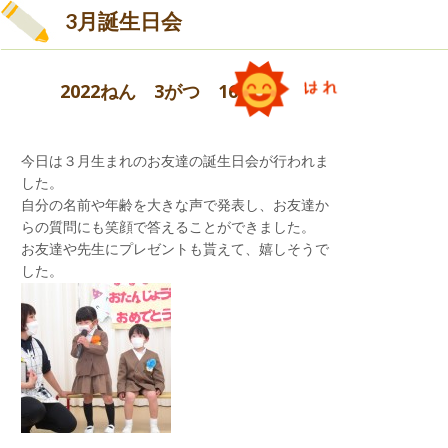
3月誕生日会
2022ねん 3がつ 16にち
今日は３月生まれのお友達の誕生日会が行われま
年長児19名が、立派に修了証書を受け取り、温か
した。
い式となりました。
自分の名前や年齢を大きな声で発表し、お友達か
らの質問にも笑顔で答えることができました。
保護者の皆さま、お子様方のご卒園おめでとうご
お友達や先生にプレゼントも貰えて、嬉しそうで
ざいます。
した。
青組さん、4月からの新しい出会いが待ち遠しい
ですね。
幼稚園から、先生たちは皆さんのことをいつまで
も応援していますよ！
また幼稚園に元気なお顔を見せに遊びに来てくだ
さいね。