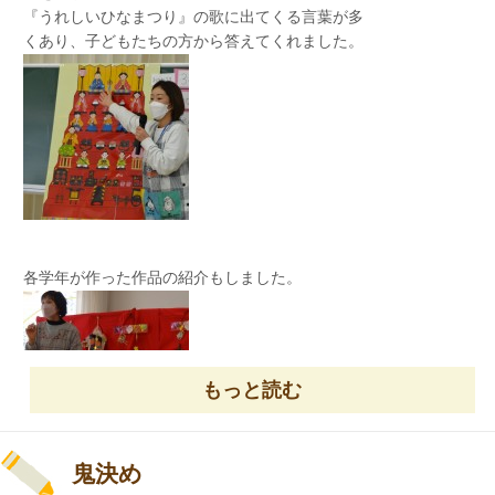
桃組さん・赤組さんは『おもちゃのチャチャチ
『うれしいひなまつり』の歌に出てくる言葉が多
ございました。
ャ』の歌に合わせて劇をしました。
くあり、子どもたちの方から答えてくれました。
登場人物（兵隊、フランス人形、子ひつじ、子ね
こ、子ぶた）になりきり、楽しく踊ることが出来
ました。
各学年が作った作品の紹介もしました。
もっと読む
鬼決め