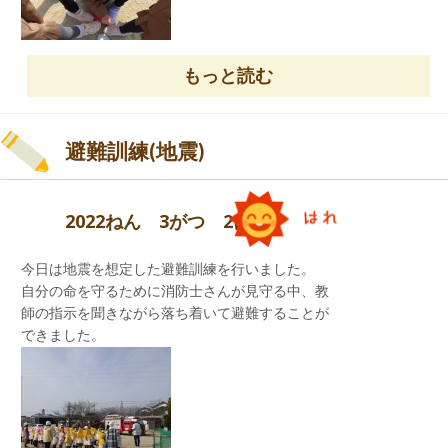
青組さんは運動会で披露した『ともに』のダンス
と先生たちに向けたメッセージを一人ずつ伝えま
もっと読む
また、『おひなさま・おだいりさまをはこぼう
』
した。
という遊びを行いました。
避難訓練(地震)
<かくれんぼ>
「み～つけた」の瞬間です。
2022ねん 3がつ 2にち
今日は地震を想定した避難訓練を行いました。
自分の命を守るために消防士さんが見守る中、教
師の指示を聞きながら落ち着いて避難することが
できました。