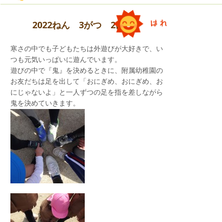
黄組さんは『Pecori Night』のダンスを披露しま
2022ねん 3がつ 2にち
した。
青と赤のポンポンや運動会で使用したうちわを持
ち、青組さんへエールを送りました！
寒さの中でも子どもたちは外遊びが大好きで、い
つも元気いっぱいに遊んでいます。
遊びの中で『鬼』を決めるときに、附属幼稚園の
お友だちは足を出して「おにぎめ、おにぎめ、お
にじゃないよ」と一人ずつの足を指を差しながら
鬼を決めていきます。