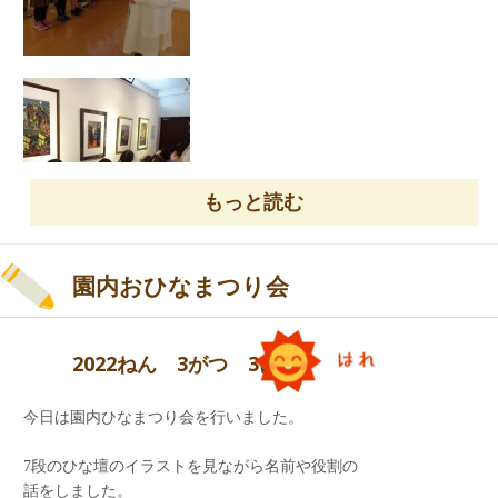
もっと読む
園内おひなまつり会
2022ねん 3がつ 3にち
今日は園内ひなまつり会を行いました。
7段のひな壇のイラストを見ながら名前や役割の
＜各学年の出し物＞
話をしました。
ご参観いただきました保護者の皆様、ありがとう