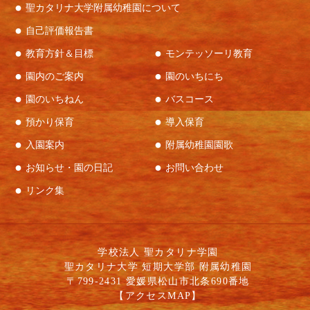
聖カタリナ大学附属幼稚園について
自己評価報告書
教育方針＆目標
モンテッソーリ教育
園内のご案内
園のいちにち
園のいちねん
バスコース
預かり保育
導入保育
入園案内
附属幼稚園園歌
お知らせ・園の日記
お問い合わせ
リンク集
学校法人 聖カタリナ学園
聖カタリナ大学 短期大学部 附属幼稚園
〒799-2431 愛媛県松山市北条690番地
【
アクセスMAP
】