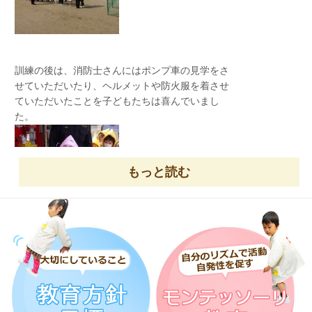
大きなおひなさまとおだいりさまを、ほし組こと
り組で力を合わせて二人を無事に並んで座らせる
＜プレゼント交換＞
桃組さん、黄組さんから大好きな青組さんへあり
がとうの気持ちを込めて写真立てをプレゼントし
訓練の後は、消防士さんにはポンプ車の見学をさ
ました。
せていただいたり、ヘルメットや防火服を着させ
<鬼ごっこ>
ことができました。
ていただいたことを子どもたちは喜んでいまし
先生も捕まらないように頑張って走ります。
た。
もっと読む
最後にいきなり現れた『あられ』を先生たちが運
ぶことになり、子どもたちは落とさないかドキド
キ見守り、応援してくれました。おぼんの上に乗
せられた時には「やったー！！！」と歓声があが
りました。