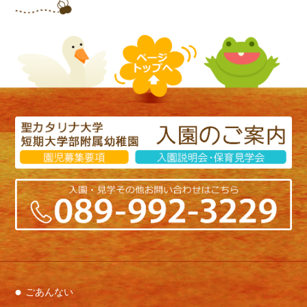
青組さんとの素敵な時間を過ごすことが出来まし
た。
青組さん、今までたくさんありがとう、これから
もずっとずっと大好きだよ～！
そして・・・
青組さんと共に卒園されるなつみ先生のお別れ会
も行いました。
なつみ先生とのお別れはとても寂しいけど、優し
くて、温かくて、笑顔が素敵ななつみ先生のこと
ごあんない
が大好きだよ～！！♡