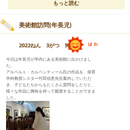
もっと読む
美術館訪問(年長児)
幼稚園で行われた1年間の行事や活動を先生がア
2022ねん 3がつ 5にち
ルバム風に見立て、それを見ながら振り返りをし
ました。
今日は年長児が学内にある美術館に出かけまし
春
に行われた園内遠足、トマトの苗植え
た。
夏
に行われた50周年記念アート、サマーキャンプ
アルベルト・カルペンティール氏の作品を、保育
秋
に行われた運動会、制作展
学科教授シスター竹田信恵先生案内していただ
冬
に行われたクリスマス発表会、おもちつき会
き、子どもたちからもたくさん質問をしたりと、
など1年間を振り返りました。
様々な作品に興味を持って鑑賞することができま
した。