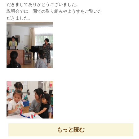
だきましてありがとうございました。
説明会では、園での取り組みやようすをご覧いた
だきました。
お風呂を待っている間に、お願い事を書いたり、
折り紙を折って遊びました。園長先生と、音楽遊
びもしました。
到着して、屋外にある小さい滑り台を見て、みん
な大はしゃぎ★
早速、みんなで遊びました。
大きい滑り台にも挑戦したお友だちもいました
ね！
もっと読む
見学会では、お兄さんやお姉さんのやさしさに触