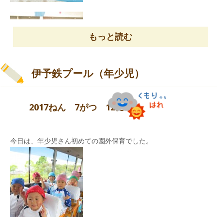
た。
お母さんの顔を見て、安心している友だちがたく
さんいました。
２日間で、たくさんの思い出ができました！！
もっと読む
年長さん、楽しかったね☆
伊予鉄プール（年少児）
2017ねん 7がつ 12にち
今日は、年少児さん初めての園外保育でした。
小さいプールでバタ足の練習を行い、大きいプー
ルへ！！
大きいプールでも、上手に泳ぐことができまし