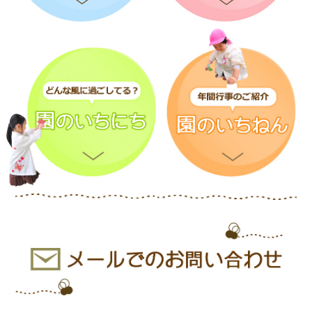
園バスに乗ることが、初めてのお友だちもたくさ
ん居ましたが、
約束をきちんと守って、乗ることができました。
帰りのバスは、疲れて寝たお友だちがたくさんい
たね。
初めての園外保育、とっても楽しかったね！
伊予鉄プールの皆様、ありがとうございました。
外が暗くなったので、キャンプファイヤーをしま
した。
元気に体操をしたり、火の大切さのお話を聞いた
りしました。
そして、花火もしました！聖カタリナ高校野球部
のお兄さんと一緒に
花火ができて、とっても嬉しそう♡
プレゼントをもらいたい
お友達を指名して前にでてきてもらいます。