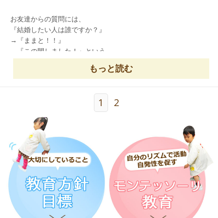
お友達からの質問には、
『結婚したい人は誰ですか？』
他にも、屋外プールで気持ちよく泳いでみたり、
→『ままと！！』
屋内の大きいプールでも遊んだね。
→『この間しました！』という
楽しい答えが返ってきました！
もっと読む
その他
『好きなジュースは何ですか？』
『どんな服が好きですか？』と、
1
2
たくさんの質問が出ていました！
たくさん遊んだので、帰りのバスはぐっすり。
青組さん、楽しかったね！！