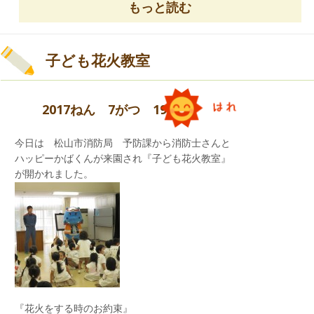
もっと読む
できることを楽しみにしています。
おいしいおいしい朝ごはん！！
子ども花火教室
お腹一杯食べました。
2017ねん 7がつ 19にち
今日は 松山市消防局 予防課から消防士さんと
ハッピーかばくんが来園され『子ども花火教室』
が開かれました。
『花火をする時のお約束』