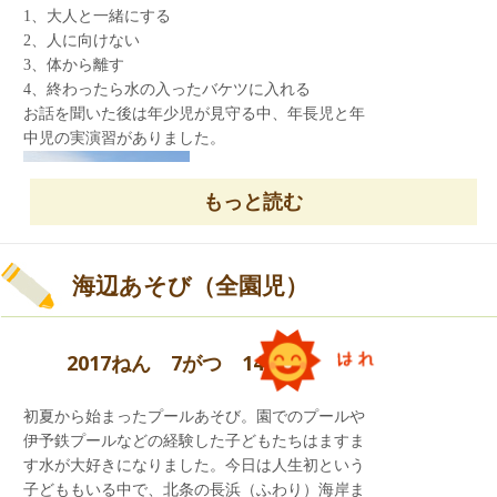
1、大人と一緒にする
2、人に向けない
帰る支度をし、セミナーハウスの方に元気よくお
3、体から離す
礼を言いました。
4、終わったら水の入ったバケツに入れる
セミナーハウスの松浦さん。お世話になりまし
お話を聞いた後は年少児が見守る中、年長児と年
た。
中児の実演習がありました。
ありがとうございました！
もっと読む
海辺あそび（全園児）
2017ねん 7がつ 14にち
初夏から始まったプールあそび。園でのプールや
伊予鉄プールなどの経験した子どもたちはますま
す水が大好きになりました。今日は人生初という
子どももいる中で、北条の長浜（ふわり）海岸ま