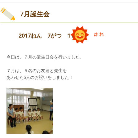
れることができました。
ご都合が悪くお運びいただけなかった方もお気軽
7月誕生会
にご連絡くださいませ。お待ちしています。
2017ねん 7がつ 11にち
その後、待ちに待った夕食！！
しっかり食べ、お腹一杯♪
今日は、７月の誕生日会を行いました。
７月は、５名のお友達と先生を
あわせた6人のお祝いをしました！
天気もとってもよかったので、外のプールでも、
たくさん遊びました！
滑り台も全員が滑ることができました。