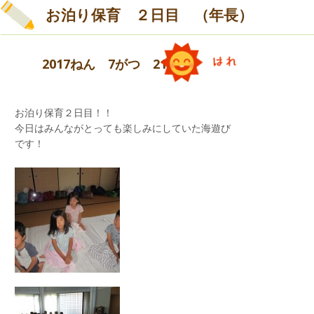
お泊り保育 ２日目 （年長）
2017ねん 7がつ 21にち
お泊り保育２日目！！
今日はみんながとっても楽しみにしていた海遊び
「お誕生日おめでとう」「ありがとう」
です！
園長先生とウォーミングアップをしてプールに入
りました。
初めてのプール遊びにビックリして泣いていた子
どもも最後はにっこりになりました。