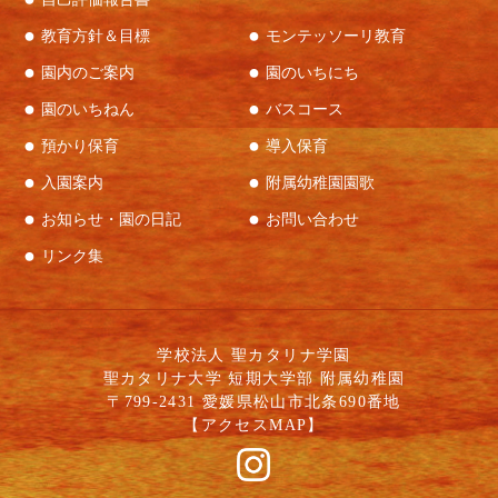
教育方針＆目標
モンテッソーリ教育
園内のご案内
園のいちにち
園のいちねん
バスコース
預かり保育
導入保育
「『産んでくれてありがとう』と
着替えをして、寝る準備！
お母さんに感謝を伝えましょう」
入園案内
附属幼稚園園歌
お聖堂での夕のお祈りで、無事に一日を
と園長先生からお話しを聞きました。
過ごせたことを神様に感謝しました。
お知らせ・園の日記
お問い合わせ
楽しい誕生会になったね。
リンク集
学校法人 聖カタリナ学園
聖カタリナ大学 短期大学部 附属幼稚園
〒799-2431 愛媛県松山市北条690番地
【
アクセスMAP
】