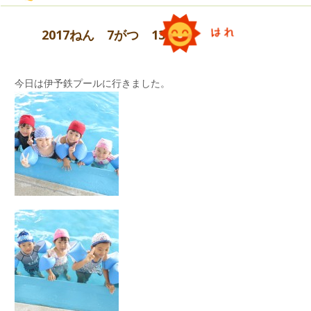
2017ねん 7がつ 13にち
今日は伊予鉄プールに行きました。
水着に着替えて、海へ出発！！
海の水が冷たくてびっくり！！
貝や海藻、流木などの自然物をお土産に待ちかえ
セミナーハウスに帰ってから、お布団をお部屋に
海で遊んだり、スイカ割りをして、とっても楽し
りました。ご家族での楽しい会話がはずむことで
運んだり、お風呂に入る準備をしたりしました。
かったね♡
しょう。
着替えて、お母さんと一緒に解散式を行いまし