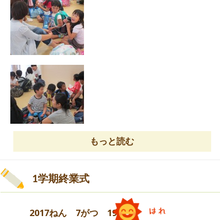
ね！
朝は、着替えをすませ、お祈りをしてから、外で
元気体操を行いました。
まだ寝むそうなお友だちがたくさんいました！！
体操をして、元気になったかな？
もっと読む
まず、幼稚園に集まり、結団式を行いました。
どきどき緊張していたり、楽しみにしている友だ
1学期終業式
ちがたくさんいました。
お母さんに「いってきます」のご挨拶をし、セミ
ナーハウスに出発！！
2017ねん 7がつ 19にち