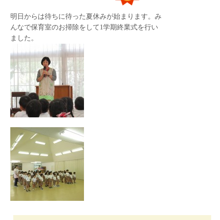
セミナーハウスの方に挨拶をし、荷物を置いて、
明日からは待ちに待った夏休みが始まります。み
文化の森へ出発！
んなで保育室のお掃除をして1学期終業式を行い
ました。
体操の後は、布団の片づけ。
友だちと協力をして、玄関まで運びます！！
2学期始業式には一段と成長した皆さんにお会い