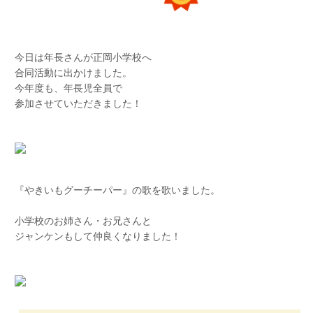
ボーリング
今日は年長さんが正岡小学校へ
合同活動に出かけました。
今年度も、年長児全員で
ようふくやさん
参加させていただきました！
『やきいもグーチーパー』の歌を歌いました。
小学校のお姉さん・お兄さんと
ジャンケンもして仲良くなりました！
たくさんのお店やさんが並んでおり、
青組さんは2人ペアを作って楽しく
ショッピングができました！！