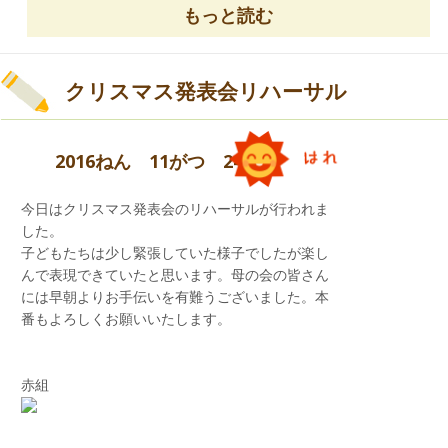
もっと読む
卒園したお姉さん・お兄さんにも会えて
先生も青組さんもとっても
嬉しい気持ちになりました！！
クリスマス発表会リハーサル
2016ねん 11がつ 24にち
帰りも、みんなで安全に帰りました。
今日はクリスマス発表会のリハーサルが行われま
北条小学校の皆さん、
した。
今日は本当にありがとうございました！
子どもたちは少し緊張していた様子でしたが楽し
んで表現できていたと思います。母の会の皆さん
には早朝よりお手伝いを有難うございました。本
楽しいお店やさんがたくさんあり、
番もよろしくお願いいたします。
とっても楽しい活動ができました。
赤組