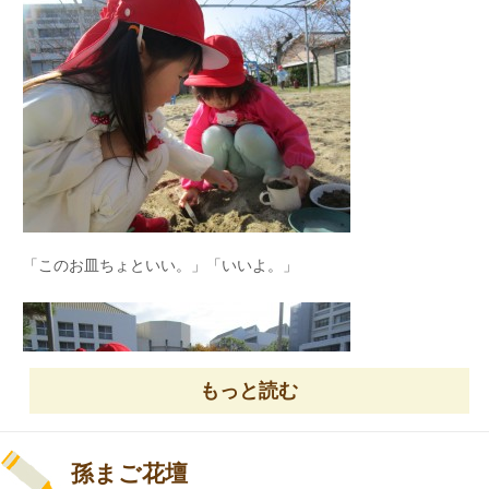
さかなつり
「このお皿ちょといい。」「いいよ。」
もっと読む
孫まご花壇