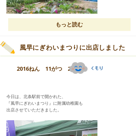
正岡小学校の皆さん、本当に
ありがとうございました。
もっと読む
風早にぎわいまつりに出店しました
日増しに寒さがつのってまいりますので体調管理
2016ねん 11がつ 20にち
に留意され元気に過ごしましょう！！！
「自分でできるよ。」「すごいね！」
今日は、北条駅前で開かれた、
『風早にぎわいまつり』に附属幼稚園も
出店させていただきました。