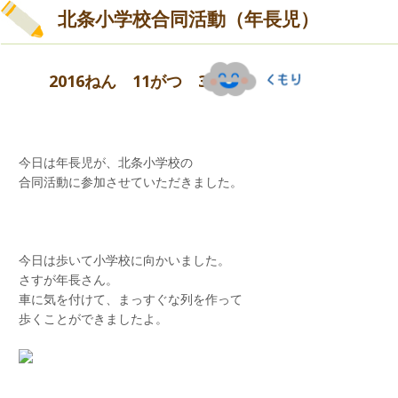
た。
北条小学校合同活動（年長児）
「誕生日のうた」を歌ってみんなで祝福しまし
2016ねん 11がつ 30にち
た。
「お誕生日おめでとう」「ありがとう」
最後にみんなでスープを囲んで『森のスープ屋さ
今日は年長児が、北条小学校の
ん』の表現遊びをしました。
合同活動に参加させていただきました。
「いただきます」♪
今日は歩いて小学校に向かいました。
さすが年長さん。
本日の主役
車に気を付けて、まっすぐな列を作って
歩くことができましたよ。
お父様お母様こんなに大きくなりました。