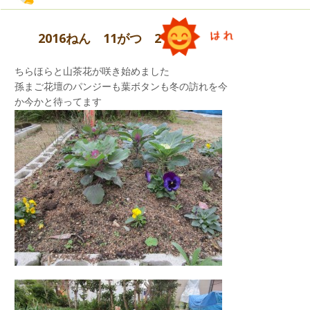
2016ねん 11がつ 21にち
「ご飯つくってあげるね。」「お願いします。」
ちらほらと山茶花が咲き始めました
孫まご花壇のパンジーも葉ボタンも冬の訪れを今
か今かと待ってます
「美味しい美味しいスープになあれ！」「かぼち
ゃのスープができたよー。」
たくさんのプレゼントを頂いて
大喜びの青組さんでした。