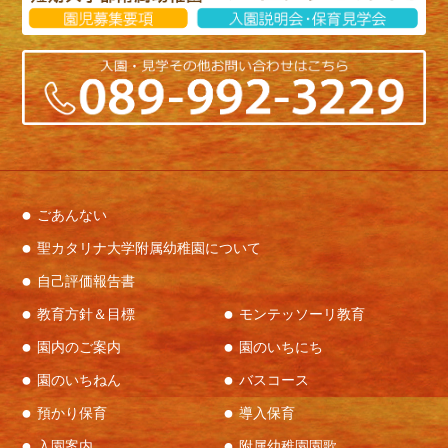
先生たちがまん丸の綿菓子を
作りましたよ！！
来てくださった皆様、ありがとうございました！
ごあんない
聖カタリナ大学附属幼稚園について
自己評価報告書
教育方針＆目標
モンテッソーリ教育
園内のご案内
園のいちにち
園のいちねん
バスコース
預かり保育
導入保育
入園案内
附属幼稚園園歌