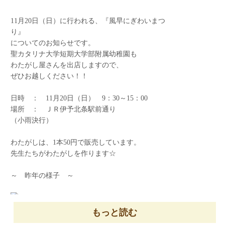
11月20日（日）に行われる、『風早にぎわいまつ
り』
についてのお知らせです。
聖カタリナ大学短期大学部附属幼稚園も
わたがし屋さんを出店しますので、
ぜひお越しください！！
日時 ： 11月20日（日） 9：30～15：00
「やっほーーー！」「やっほーーー！」
場所 ： ＪＲ伊予北条駅前通り
秋も深まってくる時期。積極的に戸外へ出て”友
（小雨決行）
だちと遊んで楽しかった”と思えるような経験を
たくさん味わえるようにしたいです。
わたがしは、1本50円で販売しています。
先生たちがわたがしを作ります☆
～ 昨年の様子 ～
もっと読む