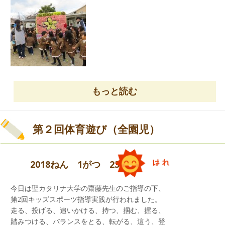
もっと読む
第２回体育遊び（全園児）
2018ねん 1がつ 23にち
楽しかったね！！
今日は聖カタリナ大学の齋藤先生のご指導の下、
愛媛マンダリンパイレーツの皆さま、ありがとう
第2回キッズスポーツ指導実践が行われました。
ございました。
走る、投げる、追いかける、持つ、掴む、握る、
踏みつける、バランスをとる、転がる、這う、登