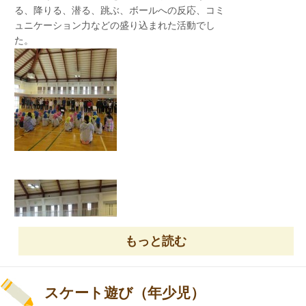
る、降りる、潜る、跳ぶ、ボールへの反応、コミ
ュニケーション力などの盛り込まれた活動でし
た。
豆まき会
5300本のお花を飾っているそうです！幸せのせて
行ってらっしゃい！
おじいちゃんやおばあちゃんを見習って上手に
コマを回せるようになったり、メンコやおはじき
もっと読む
（おじゃみ）、ビー玉の遊び方を教わったり、一
緒にお手玉や羽根つきをして楽しんだりして夢中
になって遊びました。
スケート遊び（年少児）
本日はおじいちゃんやおばあちゃんの優しさに触