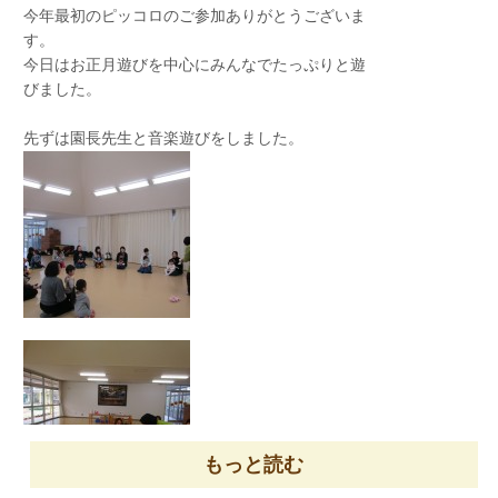
今年最初のピッコロのご参加ありがとうございま
す。
今日はお正月遊びを中心にみんなでたっぷりと遊
びました。
先ずは園長先生と音楽遊びをしました。
梅の花も咲き始めました。春が待ち遠しいです
ね！
スケート場に着き、靴を履き替えると、ちょっぴ
り緊張・・・。
何回も立ち上がる練習を頑張り、手すりを持たず
に立てれるようになりました！
もっと読む