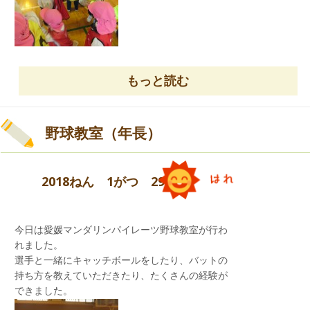
もっと読む
野球教室（年長）
2018ねん 1がつ 29にち
鬼のお面作り
角を折ったり、顔の部分を貼ったり、髪の毛をタ
ンポで描いたりして、オリジナルの鬼ができまし
今日は愛媛マンダリンパイレーツ野球教室が行わ
た。
れました。
選手と一緒にキャッチボールをしたり、バットの
持ち方を教えていただきたり、たくさんの経験が
できました。