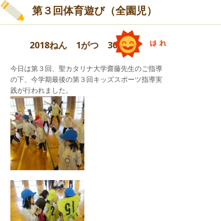
第３回体育遊び（全園児）
2018ねん 1がつ 30にち
今日は第３回、聖カタリナ大学齋藤先生のご指導
表現遊び
の下、今学期最後の第３回キッズスポーツ指導実
『バスにのって』
践が行われました。