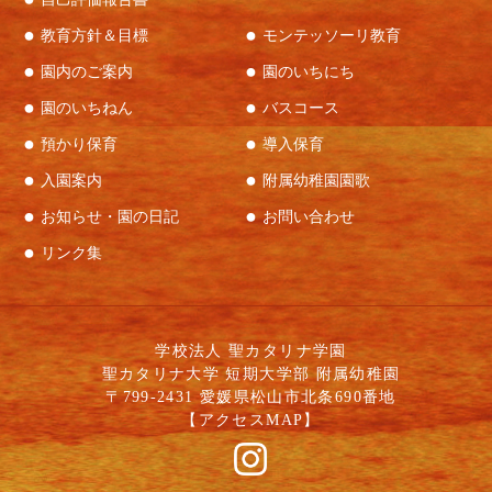
教育方針＆目標
モンテッソーリ教育
園内のご案内
園のいちにち
園のいちねん
バスコース
預かり保育
導入保育
入園案内
附属幼稚園園歌
お知らせ・園の日記
お問い合わせ
リンク集
学校法人 聖カタリナ学園
聖カタリナ大学 短期大学部 附属幼稚園
〒799-2431 愛媛県松山市北条690番地
【
アクセスMAP
】