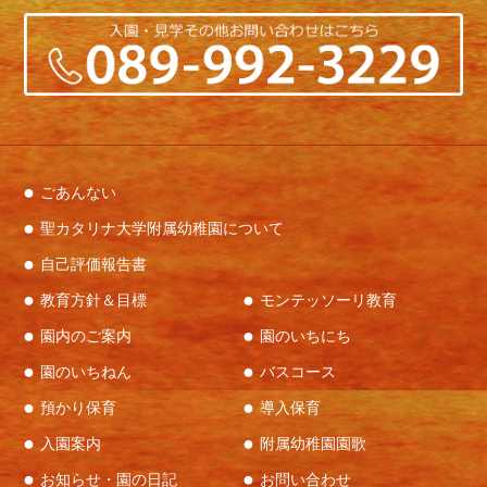
ごあんない
聖カタリナ大学附属幼稚園について
自己評価報告書
教育方針＆目標
モンテッソーリ教育
園内のご案内
園のいちにち
園のいちねん
バスコース
預かり保育
導入保育
入園案内
附属幼稚園園歌
お知らせ・園の日記
お問い合わせ