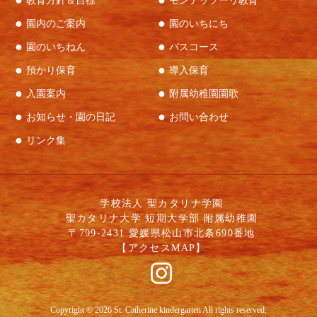
教育方針＆目標
モンテッソーリ教育
園内のご案内
園のいちにち
園のいちねん
バスコース
預かり保育
導入保育
入園案内
附属幼稚園園歌
お知らせ・園の日記
お問い合わせ
リンク集
学校法人 聖カタリナ学園
聖カタリナ大学 短期大学部 附属幼稚園
〒799-2431 愛媛県松山市北条690番地
【
アクセスMAP
】
Copyright © 2026 St. Catherine kindergarten All rights reserved.