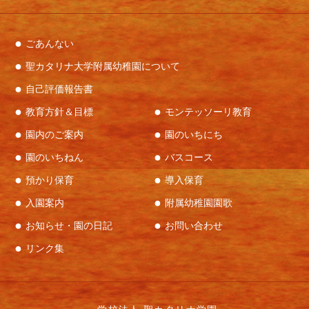
ごあんない
聖カタリナ大学附属幼稚園について
自己評価報告書
教育方針＆目標
モンテッソーリ教育
園内のご案内
園のいちにち
園のいちねん
バスコース
預かり保育
導入保育
入園案内
附属幼稚園園歌
お知らせ・園の日記
お問い合わせ
リンク集