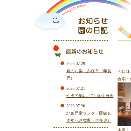
2026.07.29
夏のお楽しみ保育（年長
今日は
児）
合唱・
2026.07.21
七夕の集い・7月誕生日会
2026.07.20
北条児童センター開館10
周年記念式典（年長児）
本番ま