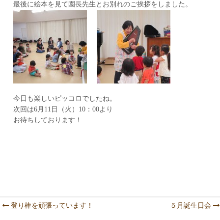
最後に絵本を見て園長先生とお別れのご挨拶をしました。
今日も楽しいピッコロでしたね。
次回は6月11日（火）10：00より
お待ちしております！
登り棒を頑張っています！
５月誕生日会
Post navigation