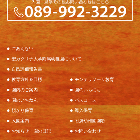
ごあんない
聖カタリナ大学附属幼稚園について
自己評価報告書
教育方針＆目標
モンテッソーリ教育
園内のご案内
園のいちにち
園のいちねん
バスコース
預かり保育
導入保育
入園案内
附属幼稚園園歌
お知らせ・園の日記
お問い合わせ