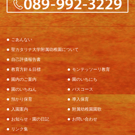
ごあんない
聖カタリナ大学附属幼稚園について
自己評価報告書
教育方針＆目標
モンテッソーリ教育
園内のご案内
園のいちにち
園のいちねん
バスコース
預かり保育
導入保育
入園案内
附属幼稚園園歌
お知らせ・園の日記
お問い合わせ
リンク集