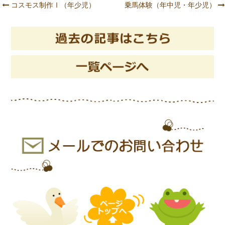
コスモス制作Ⅰ（年少児）
乗馬体験（年中児・年少児）
Post navigation